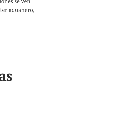
iones se ven
cter aduanero,
as