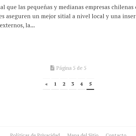
ial que las pequeñas y medianas empresas chilenas
es aseguren un mejor sitial a nivel local y una ins
xternos, la...
Página 5 de 5
«
1
2
3
4
5
Políticas de Privacidad
Mapa del Sitio
Contacto